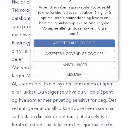
Hva er bitYoga?:
Share, Trace, Control & Relax
Vi benytter informasjonskapsler (cookies) til
Teknologien bak bitYoga snur strømmen for
teknisk funktionalitet samt trafikkmåling for å
datakontroll; fra selskapenes servere tilbake til den
optimalisere hjemmesiden og levere en
best mulig brukeropplevelse. Ved å trykke
som produserer dataen. Du kan fortsatt dele data
”Aksepter alle” gir du samtykke til disse
formål.
med hvem du vil, men dersom du vil slette, eller
hindre gjenbruk, så skrur du selv av. Informasjonen
AKSEPTER ALLE COOKIES
din vil alltid være kryptert for tredjepart når du
AKSEPTER NØDVENDIGE COOKIES
deler.
INNSTILLINGER
-Vår verden er ikke svart og hvit. Den har mange
LES MER
farger. Med bruk av vår teknologi; blockchain og
AI, skapes det ikke et system som enten er åpent
eller lukket. Du velger selv hva du vil dele åpent,
og hva som er mer privat og sensitivt for deg. Det
vesentlige er at du alltid kan spore hvem som har
sett dataen din. Slik er det mulig at du selv har
kontroll på sensitiv data, som helsejournalen din,