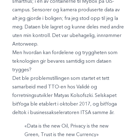
smarthus; i en av containerne til MyBox på UiS-
campus. Sensorer og kamera produserte data av
alt jeg gjorde i boligen; fra jeg stod opp til jeg la
meg. Dataen ble lagret og kunne deles med andre
uten min kontroll. Det var ubehagelig, innrømmer
Antorweep.
Men hvordan kan fordelene og tryggheten som
teknologien gir bevares samtidig som dataen
trygges?
Det ble problemstillingen som startet et tett
samarbeid med TTO-en hos Validé og
forretningsutvikler Matyas Kolsofszki. Selskapet
bitYoga ble etablert i oktober 2017, og bitYoga
deltok i businessakseleratoren ITSA samme år.
«Data is the new Oil, Privacy is the new
Green, Trust is the new Currency»