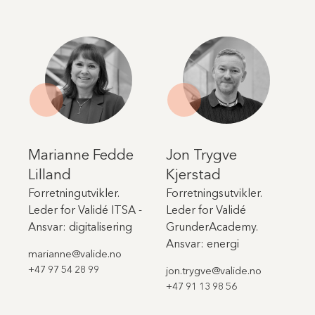
Marianne Fedde
Jon Trygve
Lilland
Kjerstad
Forretningutvikler.
Forretningsutvikler.
Leder for Validé ITSA -
Leder for Validé
Ansvar: digitalisering
GrunderAcademy.
Ansvar: energi
marianne@valide.no
+47 97 54 28 99
jon.trygve@valide.no
+47 91 13 98 56