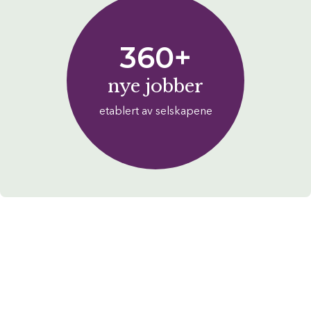
360+
nye jobber
etablert av selskapene