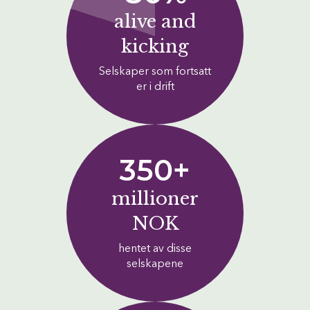
alive and
kicking
Selskaper som fortsatt
er i drift
350+
millioner
NOK
hentet av disse
selskapene