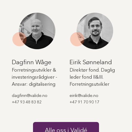
Dagfinn Wåge
Eirik Sønneland
Forretningsutvikler &
Direktør fond. Daglig
investeringsrådgiver -
leder fond II&III.
Ansvar: digitalisering
Forretningsutvikler
dagfinn@valide.no
eirik@valide.no
+47 93 48 83 82
+47 91 70 90 17
Alle oss i Validé