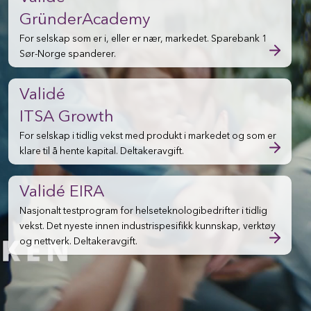
GründerAcademy
For selskap som er i, eller er nær, markedet. Sparebank 1
Sør-Norge spanderer.
Validé
ITSA Growth
For selskap i tidlig vekst med produkt i markedet og som er
klare til å hente kapital. Deltakeravgift.
Validé EIRA
Nasjonalt testprogram for helseteknologibedrifter i tidlig
vekst. Det nyeste innen industrispesifikk kunnskap, verktøy
og nettverk. Deltakeravgift.