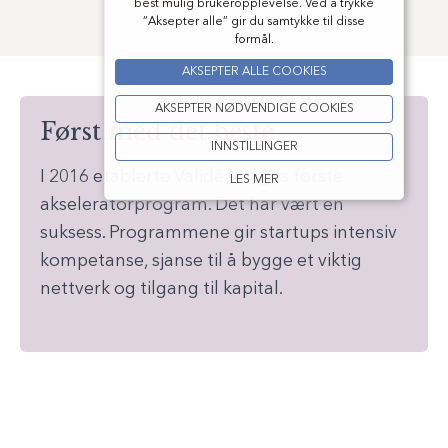
best mulig brukeropplevelse. Ved å trykke
”Aksepter alle” gir du samtykke til disse
formål.
AKSEPTER ALLE COOKIES
AKSEPTER NØDVENDIGE COOKIES
Først med det beste
INNSTILLINGER
I 2016 etablerte Validé Norges første
LES MER
akseleratorprogram. Det har vært en
suksess. Programmene gir startups intensiv
kompetanse, sjanse til å bygge et viktig
nettverk og tilgang til kapital.