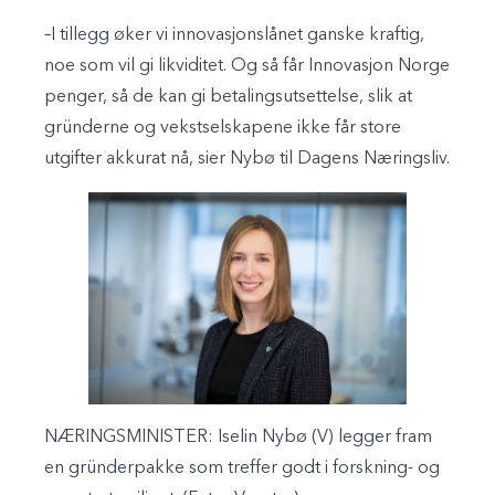
–I tillegg øker vi innovasjonslånet ganske kraftig,
noe som vil gi likviditet. Og så får Innovasjon Norge
penger, så de kan gi betalingsutsettelse, slik at
gründerne og vekstselskapene ikke får store
utgifter akkurat nå, sier Nybø til Dagens Næringsliv.
NÆRINGSMINISTER: Iselin Nybø (V) legger fram
en gründerpakke som treffer godt i forskning- og