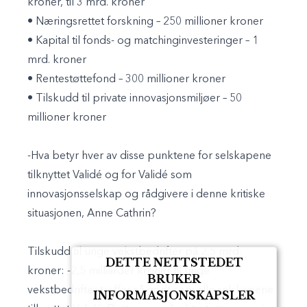
kroner, til 3 mrd. kroner
• Næringsrettet forskning – 250 millioner kroner
• Kapital til fonds- og matchinginvesteringer – 1
mrd. kroner
• Rentestøttefond – 300 millioner kroner
• Tilskudd til private innovasjonsmiljøer – 50
millioner kroner
-Hva betyr hver av disse punktene for selskapene
tilknyttet Validé og for Validé som
innovasjonsselskap og rådgivere i denne kritiske
situasjonen, Anne Cathrin
?
Tilskudd til unge vekstbedrifter på 2,5 mrd.
DETTE NETTSTEDET
kroner:
-2,5 milliarder kroner til unge
BRUKER
vekstbedrifter treffer så godt som alle selskapene
INFORMASJONSKAPSLER