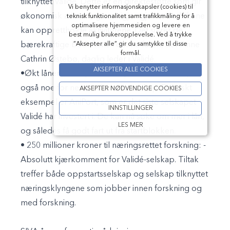
tilknyttet Validé. Dette er en direktestøtte som gir
Vi benytter informasjonskapsler (cookies) til
økonomisk avlastning som igjen gjør at bedriftene
teknisk funktionalitet samt trafikkmåling for å
optimalisere hjemmesiden og levere en
kan opprettholde aktivitetene. Det sikrer de
best mulig brukeropplevelse. Ved å trykke
”Aksepter alle” gir du samtykke til disse
bærekraftige bedriftene i denne fasen, sier Anne
formål.
Cathrin Østebø, daglig leder i Validé.
AKSEPTER ALLE COOKIES
•Økt låneramme på innovasjonslån:
-Det betyr
også noe for nesten alle våre selskap. Et ferskt
AKSEPTER NØDVENDIGE COOKIES
eksempel er AniPort, som er det siste selskapet
INNSTILLINGER
Validé har investert i. De kan nå søke om mer i lån,
LES MER
og således få godt fart ut fra startblokken.
• 250 millioner kroner til næringsrettet forskning
: -
Absolutt kjærkomment for Validé-selskap. Tiltak
treffer både oppstartsselskap og selskap tilknyttet
næringsklyngene som jobber innen forskning og
med forskning.