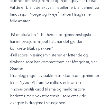
aktører i innovasjonsmiljø og næringsliv har bidratt.
Validé er blant de aktive innspillerne blant annet via
Innovasjon Norge og IN-sjef Håkon Haugli sine
fellesmøter.
-På en skala fra 1-10; hvor stor gjennomslagskraft
har innovasjonsmiljøet hatt når det gjelder
konkrete tiltak i pakken?
-Full score. Næringsministeren er lyttende og
tiltakene som har kommet fram har fått gehør, sier
Østebø.
I framleggingen av pakken trekker næringsminister
Iselin Nybø (V) fram to milliarder kroner i
innovasjonstilskudd til små og mellomstore
bedrifter med vekstpotensial, som ett av de
viktigste bidragene i situasjonen: