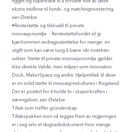
rigget og superklare til å forvalte noe av disse
ekstra midlene til fonds- og matchinginvestering,
sier Østebø.
•Rentestøtte og tilskudd til private
innovasjonsmiljø
: - Rentestøttefondet vil gi
kjærkommen avdragsutsettelse for mange; en
utgift som kan være tung å bære når inntekter
svikter. Støtte til private innovasjonsmiljø gjelder
ikke direkte Validé, men miljøer som Innovation
Dock, MakerSpace og andre. Hjelpetiltak til disse
er en solid støtte til innovasjonskulturen i Rogaland.
Det er positivt for å holde liv i skaperkraften i
næringslivet, sier Østebø.
Tiltak som treffer gründerskap
Tiltakspakken som nå legges fram av regjeringen
er i seg selv et dugnadsdokument hvor mange