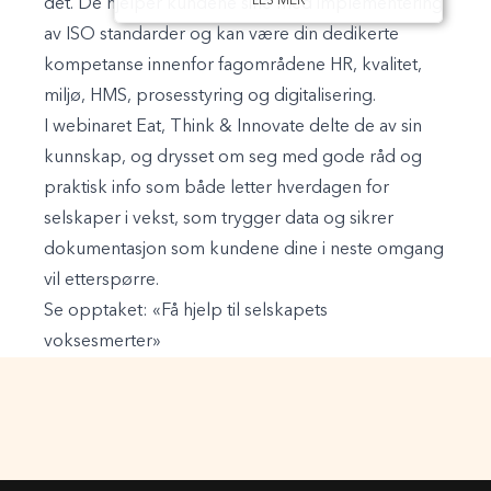
LES MER
det. De hjelper kundene sine med implementering
av ISO standarder og kan være din dedikerte
kompetanse innenfor fagområdene HR, kvalitet,
miljø, HMS, prosesstyring og digitalisering.
I webinaret Eat, Think & Innovate delte de av sin
kunnskap, og drysset om seg med gode råd og
praktisk info som både letter hverdagen for
selskaper i vekst, som trygger data og sikrer
dokumentasjon som kundene dine i neste omgang
vil etterspørre.
Se opptaket: «Få hjelp til selskapets
voksesmerter»