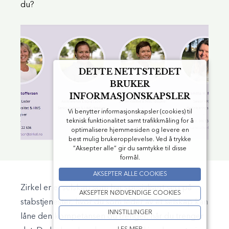
du?
DETTE NETTSTEDET
BRUKER
INFORMASJONSKAPSLER
Vi benytter informasjonskapsler (cookies) til
teknisk funktionalitet samt trafikkmåling for å
optimalisere hjemmesiden og levere en
best mulig brukeropplevelse. Ved å trykke
”Aksepter alle” gir du samtykke til disse
formål.
AKSEPTER ALLE COOKIES
Zirkel er et selskap som har spesialisert seg på
AKSEPTER NØDVENDIGE COOKIES
stabstjenester, hvor du som leder av et selskap kan
INNSTILLINGER
låne den kompetansen du trenger, når du trenger