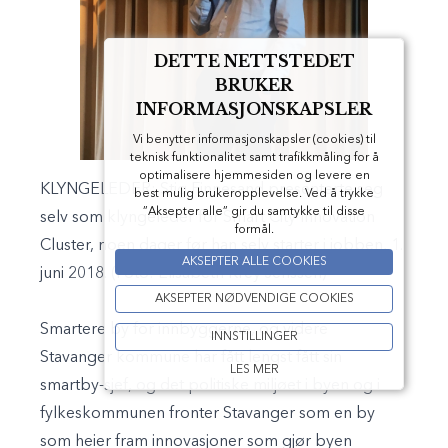
DETTE NETTSTEDET
BRUKER
INFORMASJONSKAPSLER
Vi benytter informasjonskapsler (cookies) til
teknisk funktionalitet samt trafikkmåling for å
optimalisere hjemmesiden og levere en
KLYNGELEDER: Stig Finnesand presenterte seg
best mulig brukeropplevelse. Ved å trykke
”Aksepter alle” gir du samtykke til disse
selv som klyngeleder for Smart City Innovation
formål.
Cluster, noen dager før han selv starter i jobben, 1.
AKSEPTER ALLE COOKIES
juni 2018. (Foto: Elisabeth Krey Jenssen)
AKSEPTER NØDVENDIGE COOKIES
Smartere by for innbyggerne, og videre
INNSTILLINGER
Stavanger kommune har fått lengst fått sin
LES MER
smartby-sjef, og det politiske miljøet i byen og i
fylkeskommunen fronter Stavanger som en by
som heier fram innovasjoner som gjør byen