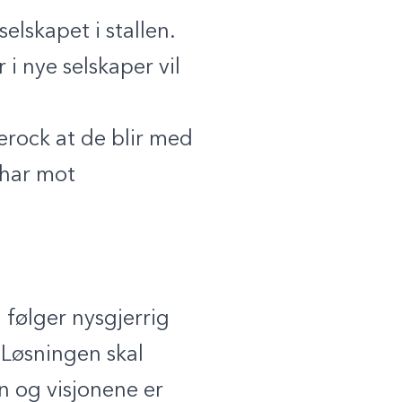
elskapet i stallen.
 i nye selskaper vil
ferock at de blir med
i har mot
 følger nysgjerrig
 Løsningen skal
en og visjonene er