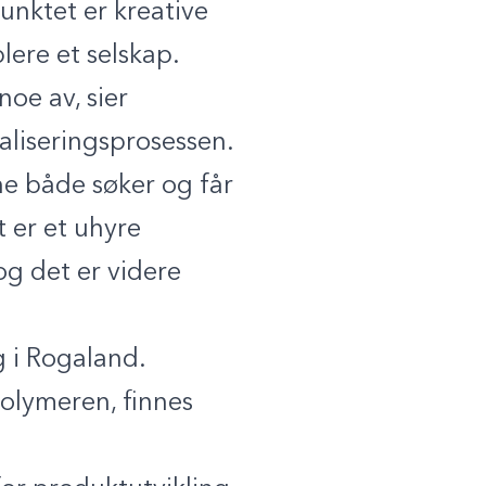
nktet er kreative
lere et selskap.
noe av, sier
aliseringsprosessen.
rne både søker og får
 er et uhyre
 og det er videre
g i Rogaland.
polymeren, finnes