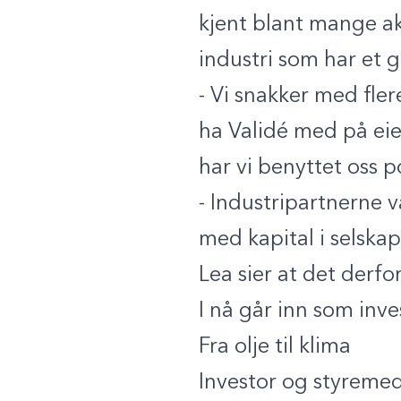
kjent blant mange ak
industri som har et 
- Vi snakker med flere
ha Validé med på eie
har vi benyttet oss po
- Industripartnerne v
med kapital i selskap
Lea sier at det derfo
I nå går inn som inve
Fra olje til klima
Investor og styremed