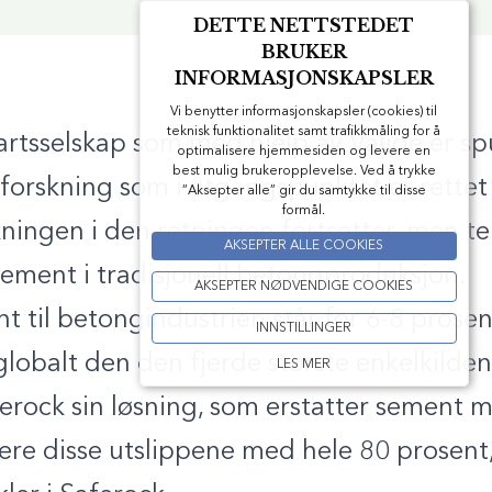
DETTE NETTSTEDET
BRUKER
INFORMASJONSKAPSLER
Vi benytter informasjonskapsler (cookies) til
teknisk funktionalitet samt trafikkmåling for å
artsselskap som med hjelp av Validé er sp
optimalisere hjemmesiden og levere en
best mulig brukeropplevelse. Ved å trykke
 forskning som i utgangspunktet er rettet
”Aksepter alle” gir du samtykke til disse
formål.
kningen i den retningen fortsetter, men t
AKSEPTER ALLE COOKIES
 sement i tradisjonell betongproduksjon.
AKSEPTER NØDVENDIGE COOKIES
t til betongindustrien står for 6-8 prosen
INNSTILLINGER
lobalt den den fjerde største enkelkilden
LES MER
Saferock sin løsning, som erstatter sement
re disse utslippene med hele 80 prosent,