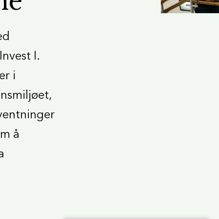
ne
ed
nvest I.
r i
nsmiljøet,
rventninger
om å
a