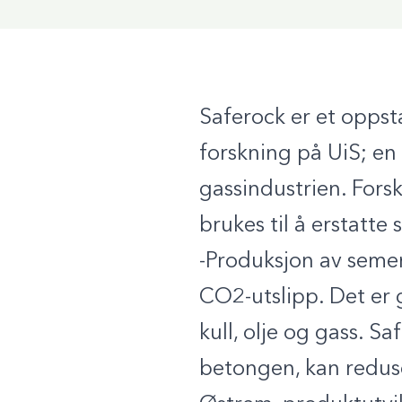
Saferock er et oppst
forskning på UiS; en
gassindustrien. Fors
brukes til å erstatte
-Produksjon av semen
CO2-utslipp. Det er g
kull, olje og gass. 
betongen, kan reduse