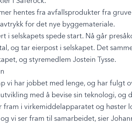
ler i Saferock.
mer hentes fra avfallsprodukter fra gruve
jøavtrykk for det nye byggemateriale.
ert i selskapets spede start. Nå går preså
tal, og tar eierpost i selskapet. Det sam
skapet, og styremedlem Jostein Tysse.
én
ap vi har jobbet med lenge, og har fulgt o
 utvikling med å bevise sin teknologi, og d
 fram i virkemiddelapparatet og høster lo
 og vi ser fram til samarbeidet, sier Joha