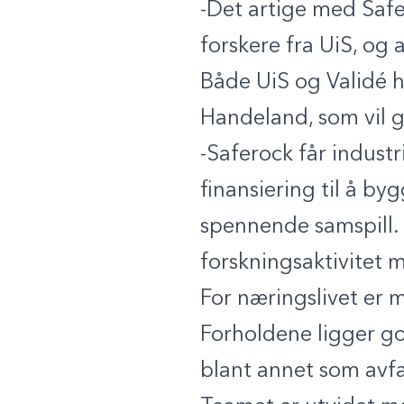
-Det artige med Saf
forskere fra UiS, og 
Både UiS og Validé har
Handeland, som vil g
-Saferock får industr
finansiering til å b
spennende samspill. In
forskningsaktivitet 
For næringslivet er m
Forholdene ligger go
blant annet som avfall