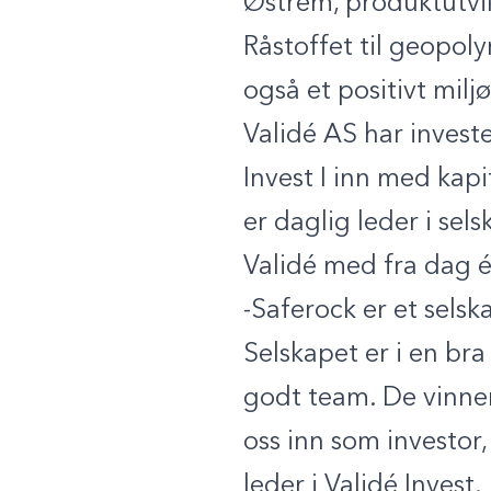
Østrem, produktutvik
Råstoffet til geopoly
også et positivt mil
Validé AS har invest
Invest I inn med kapi
er daglig leder i sel
Validé med fra dag 
-Saferock er et selsk
Selskapet er i en bra
godt team. De vinner
oss inn som investor,
leder i Validé Invest.