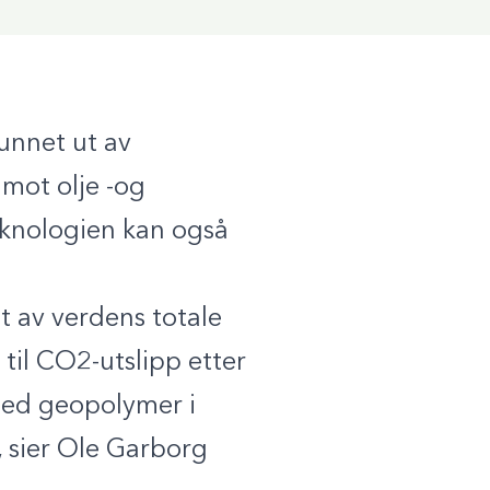
unnet ut av
 mot olje -og
eknologien kan også
t av verdens totale
 til CO2-utslipp etter
 med geopolymer i
 sier Ole Garborg