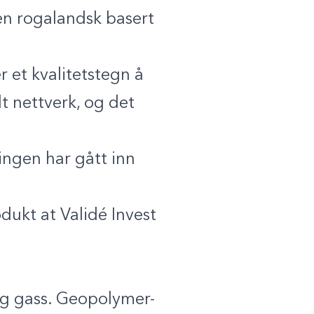
en rogalandsk basert
er et kvalitetstegn å
t nettverk, og det
 ingen har gått inn
odukt at Validé Invest
og gass. Geopolymer-