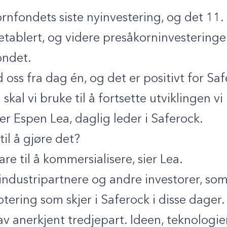
rnfondets siste nyinvestering, og det 11. s
å etablert, og videre presåkorninvesteringer
ondet.
 oss fra dag én, og det er positivt for Sa
skal vi bruke til å fortsette utviklingen v
er Espen Lea, daglig leder i Saferock.
til å gjøre det?
lare til å kommersialisere, sier Lea.
ndustripartnere og andre investorer, som
tering som skjer i Saferock i disse dager.
 av anerkjent tredjepart. Ideen, teknologi