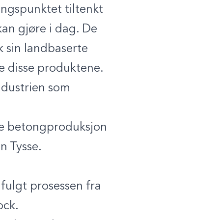
angspunktet tiltenkt
kan gjøre i dag. De
 sin landbaserte
e disse produktene.
ndustrien som
øre betongproduksjon
in Tysse.
fulgt prosessen fra
ock.