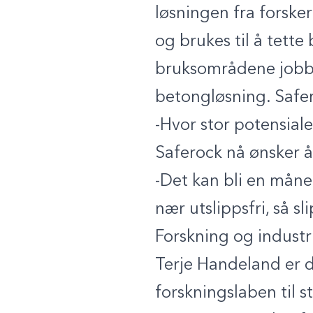
løsningen fra forsker
og brukes til å tett
bruksområdene jobbe
betongløsning. Safe
-Hvor stor potensial
Saferock nå ønsker 
-Det kan bli en mån
nær utslippsfri, så s
Forskning og indust
Terje Handeland er d
forskningslaben til 