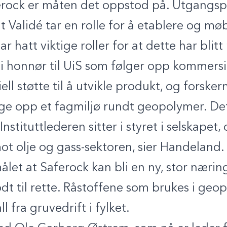
erock er måten det oppstod på. Utgangspu
at Validé tar en rolle for å etablere og møb
 hatt viktige roller for at dette har blitt 
i honnør til UiS som følger opp kommersi
iell støtte til å utvikle produkt, og forske
ygge opp et fagmiljø rundt geopolymer. Det
stituttlederen sitter i styret i selskapet,
mot olje og gass-sektoren, sier Handeland.
ålet at Saferock kan bli en ny, stor nærin
dt til rette. Råstoffene som brukes i geo
 fra gruvedrift i fylket.