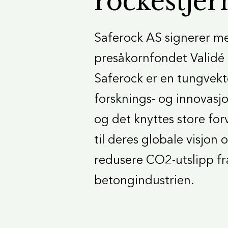
rockestjer
Saferock AS signerer m
presåkornfondet Validé I
Saferock er en tungvekte
forsknings- og innovasjo
og det knyttes store fo
til deres globale visjon 
redusere CO2-utslipp fr
betongindustrien.