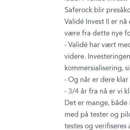
Saferock blir presåko
Validé Invest II er n
være fra dette nye f
- Validé har vært med
videre. Investeringen 
kommersialisering, si
- Og når er dere klar 
- 3/4 år fra nå er vi k
Det er mange, både i
med på tester og pilo
testes og verifiseres