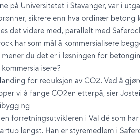
ne på Universitetet i Stavanger, var i utg
e brønner, sikrere enn hva ordinær betong 
s det videre med, parallelt med Saferock
rock har som mål å kommersialisere begg
e mener du det er i løsningen for betongi
å kommersialisere?
elanding for reduksjon av CO2. Ved å gj
lipper vi å fange CO2en etterpå, sier Joste
ribygging
en forretningsutvikleren i Validé som har 
startup lengst. Han er styremedlem i Safer