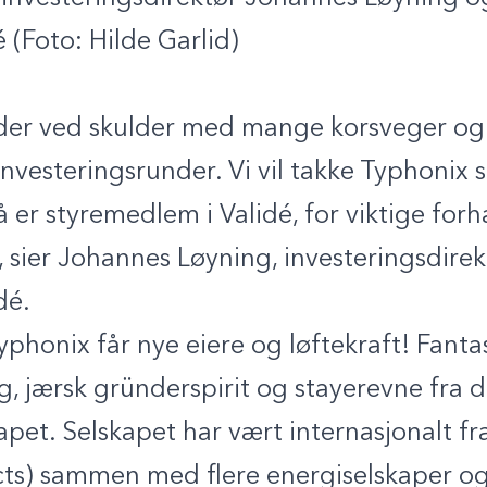
 (Foto: Hilde Garlid)
ulder ved skulder med mange korsveger og f
vesteringsrunder. Vi vil takke Typhonix si
er styremedlem i Validé, for viktige for
, sier Johannes Løyning, investeringsdire
idé.
Typhonix får nye eiere og løftekraft! Fanta
g, jærsk gründerspirit og stayerevne fra
apet. Selskapet har vært internasjonalt fr
ects) sammen med flere energiselskaper o