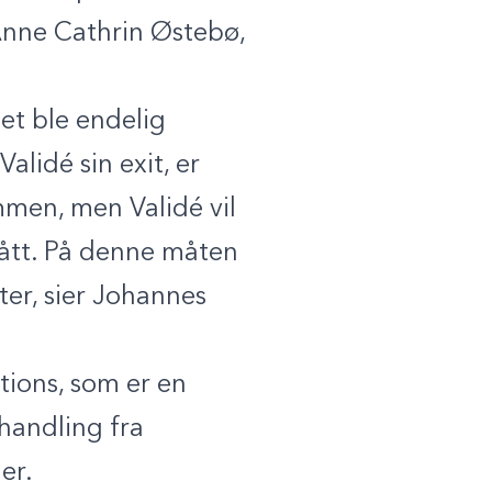
 Anne Cathrin Østebø,
et ble endelig
alidé sin exit, er
ummen, men Validé vil
rått. På denne måten
fter, sier Johannes
tions, som er en
handling fra
er.