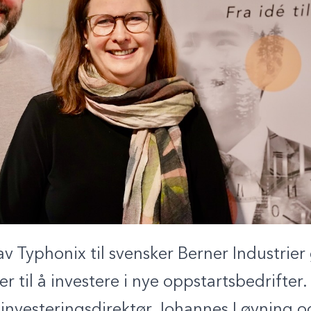
 Typhonix til svensker Berner Industrier g
 til å investere i nye oppstartsbedrifter. 
ier investeringsdirektør Johannes Løyning