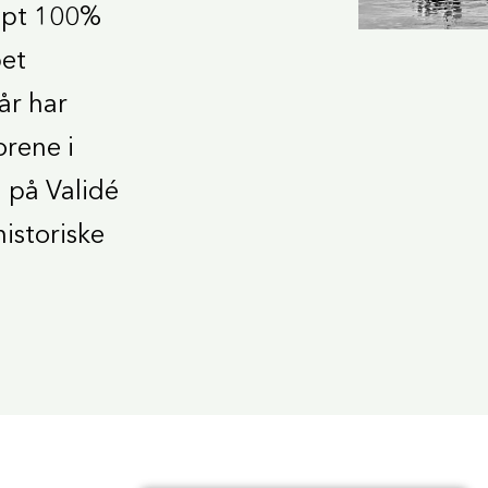
jøpt 100%
pet
år har
orene i
 på Validé
historiske