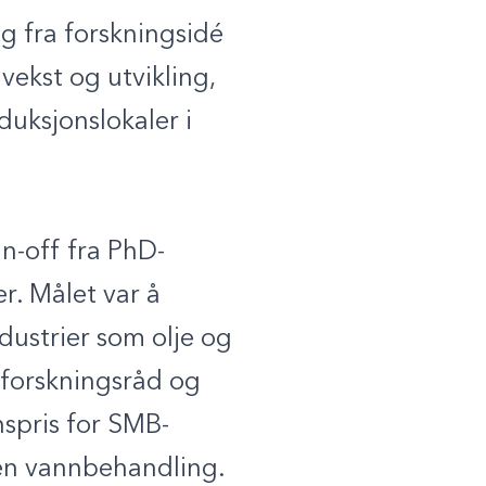
g fra forskningsidé
 vekst og utvikling,
duksjonslokaler i
n-off fra PhD-
r. Målet var å
dustrier som olje og
e forskningsråd og
spris for SMB-
nen vannbehandling.