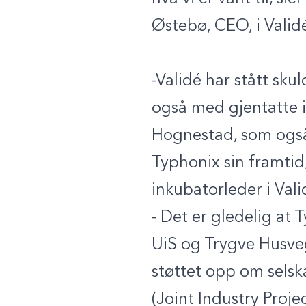
Østebø, CEO, i Validé
-Validé har stått sk
også med gjentatte in
Hognestad, som også 
Typhonix sin framtid
inkubatorleder i Val
- Det er gledelig at 
UiS og Trygve Husve
støttet opp om selsk
(Joint Industry Proj