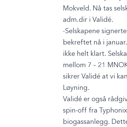
Mokveld. Nå tas sels
adm.dir i Validé.
-Selskapene signerte
bekreftet nå i januar
ikke helt klart. Sels
mellom 7 – 21 MNOK. 
sikrer Validé at vi k
Løyning.
Validé er også rådgi
spin-off fra Typhoni
biogassanlegg. Dette 