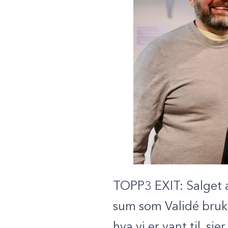
TOPP3 EXIT: Salget av
sum som Validé bruker
hva vi er vant til, s