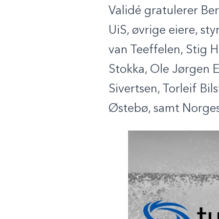
Validé gratulerer Ber
UiS, øvrige eiere, st
van Teeffelen, Stig
Stokka, Ole Jørgen E
Sivertsen, Torleif B
Østebø, samt Norges