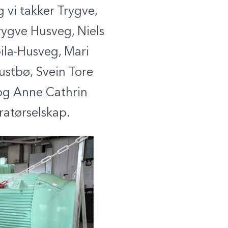
g vi takker Trygve,
Trygve Husveg, Niels
ila-Husveg, Mari
ustbø, Svein Tore
 og Anne Cathrin
ratørselskap.