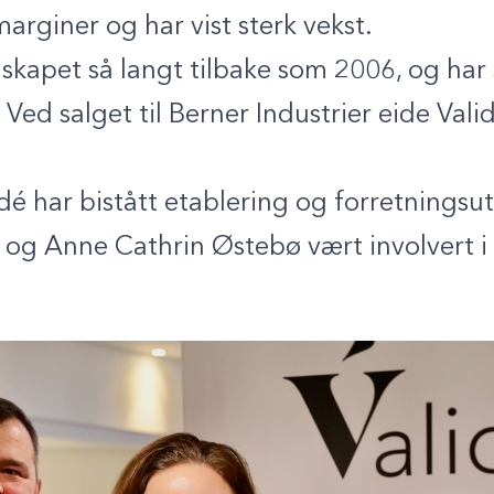
arginer og har vist sterk vekst.
selskapet så langt tilbake som 2006, og ha
r. Ved salget til Berner Industrier eide Va
idé har bistått etablering og forretningsut
og Anne Cathrin Østebø vært involvert i 