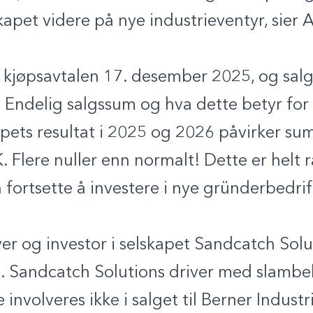
kapet videre på nye industrieventyr, sier
 kjøpsavtalen 17. desember 2025, og salg
. Endelig salgssum og hva dette betyr for V
kapets resultat i 2025 og 2026 påvirker s
Flere nuller enn normalt! Dette er helt 
an fortsette å investere i nye gründerbedri
ver og investor i selskapet Sandcatch Solu
x. Sandcatch Solutions driver med slambe
involveres ikke i salget til Berner Industri