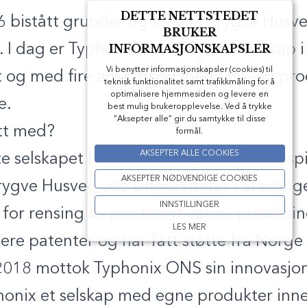
DETTE NETTSTEDET
6 bistått grunder og forsker Trygve Husve
BRUKER
 I dag er Typhonix et solid jærsk selskap i
INFORMASJONSKAPSLER
Vi benytter informasjonskapsler (cookies) til
t og med fire ansatte og med test- og pro
teknisk funktionalitet samt trafikkmåling for å
optimalisere hjemmesiden og levere en
e.
best mulig brukeropplevelse. Ved å trykke
”Aksepter alle” gir du samtykke til disse
att med?
formål.
AKSEPTER ALLE COOKIES
e selskapet ble etablert i 2006 som en spi
AKSEPTER NØDVENDIGE COOKIES
Trygve Husveg ved Universitetet i Stavange
INNSTILLINGER
for rensing av produsert vann i prosessin
LES MER
lere patenter og har fått støtte fra Norg
 2018 mottok Typhonix ONS sin innovasjon
phonix et selskap med egne produkter in