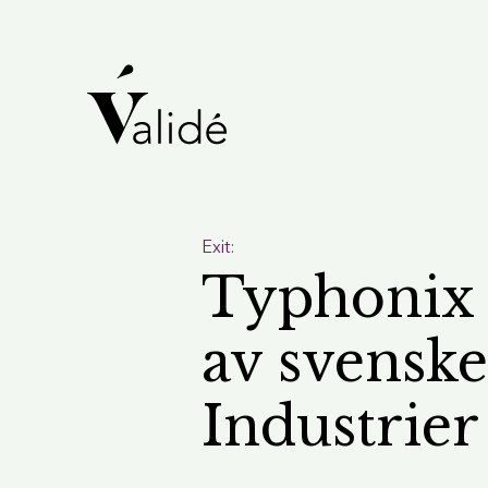
Exit:
Typhonix 
av svensk
Industrier