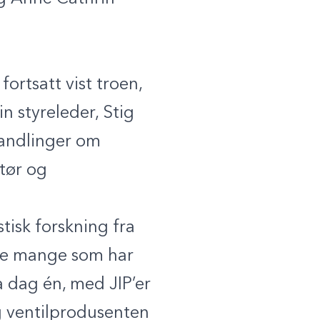
ortsatt vist troen,
n styreleder, Stig
handlinger om
ktør og
stisk forskning fra
 de mange som har
a dag én, med JIP’er
g ventilprodusenten