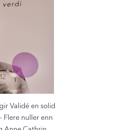
ir Validé en solid
- Flere nuller enn
 og Anne Cathrin