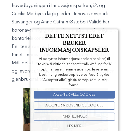
hovedbygningen i Innovasjonsparken, i2, og
Cecilie Melbye, daglig leder i Innovasjonspark
Stavanger og Anne Cathrin Østebø i Validé har
koronavennlig gratulert hverandre med nysignert
DETTE NETTSTEDET
kontorleiekontrakt.
BRUKER
En liten strøm av kasser, utstyr og folk krysser
INFORMASJONSKAPSLER
tunet i innovasjonsparken. Kontorene til Validé i
Vi benytter informasjonskapsler (cookies) til
Måltidets hus, og inkubatoren i i8 tømmes for folk
teknisk funktionalitet samt trafikkmåling for å
optimalisere hjemmesiden og levere en
og inventar. Validé skal få nye, lyse kontorer, men
best mulig brukeropplevelse. Ved å trykke
gjenbruksfaktoren av utstyr og møbler er høy.
”Aksepter alle” gir du samtykke til disse
formål.
AKSEPTER ALLE COOKIES
AKSEPTER NØDVENDIGE COOKIES
INNSTILLINGER
LES MER