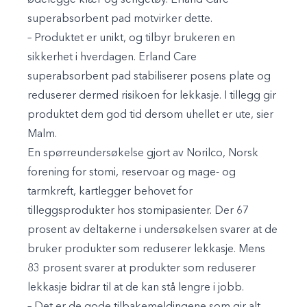
superabsorbent pad motvirker dette.
– Produktet er unikt, og tilbyr brukeren en
sikkerhet i hverdagen. Erland Care
superabsorbent pad stabiliserer posens plate og
reduserer dermed risikoen for lekkasje. I tillegg gir
produktet dem god tid dersom uhellet er ute, sier
Malm.
En spørreundersøkelse gjort av Norilco, Norsk
forening for stomi, reservoar og mage- og
tarmkreft, kartlegger behovet for
tilleggsprodukter hos stomipasienter. Der 67
prosent av deltakerne i undersøkelsen svarer at de
bruker produkter som reduserer lekkasje. Mens
83 prosent svarer at produkter som reduserer
lekkasje bidrar til at de kan stå lengre i jobb.
– Det er de gode tilbakemeldingene som gir alt