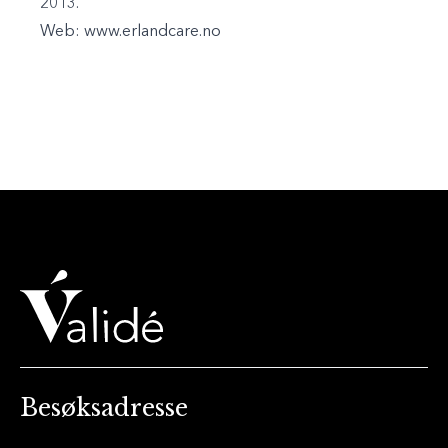
2013
.
Web:
www.erlandcare.no
Besøksadresse