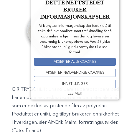
DETTE NETTSTEDET
BRUKER
INFORMASJONSKAPSLER
Vi benytter informasjonskapsler (cookies) til
teknisk funktionalitet samt trafikkmåling for å
optimalisere hjemmesiden og levere en
best mulig brukeropplevelse. Ved å trykke
”Aksepter alle” gir du samtykke til disse
formål.
AKSEPTER ALLE COOKIES
AKSEPTER NØDVENDIGE COOKIES
INNSTILLINGER
GIR TRYGGHET: Erland Care superabsorbent pad
LES MER
har en pute av væskeabsorberende materiale inni,
som er dekket av pustende film av polyretan. –
Produktet er unikt, og tilbyr brukeren en sikkerhet
i hverdagen, sier Alf-Erik Malm, forretningsutvikler.
(Foto: Erland)