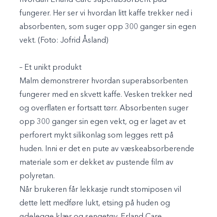
fungerer. Her ser vi hvordan litt kaffe trekker ned i
absorbenten, som suger opp 300 ganger sin egen
vekt. (Foto: Jofrid Åsland)
– Et unikt produkt
Malm demonstrerer hvordan superabsorbenten
fungerer med en skvett kaffe. Vesken trekker ned
og overflaten er fortsatt tørr. Absorbenten suger
opp 300 ganger sin egen vekt, og er laget av et
perforert mykt silikonlag som legges rett på
huden. Inni er det en pute av væskeabsorberende
materiale som er dekket av pustende film av
polyretan.
Når brukeren får lekkasje rundt stomiposen vil
dette lett medføre lukt, etsing på huden og
ødelegge klær og sengetøy. Erland Care