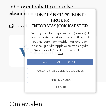
50 prosent rabatt på Lexolve-
abonnement for inkubatorselskap.
DETTE NETTSTEDET
BRUKER
INFORMASJONSKAPSLER
https://lexolve.com/
Vi benytter informasjonskapsler (cookies) til
teknisk funktionalitet samt trafikkmåling for å
optimalisere hjemmesiden og levere en
best mulig brukeropplevelse. Ved å trykke
”Aksepter alle” gir du samtykke til disse
Validé partner
formål.
AKSEPTER ALLE COOKIES
AKSEPTER NØDVENDIGE COOKIES
INNSTILLINGER
LES MER
Om avtalen