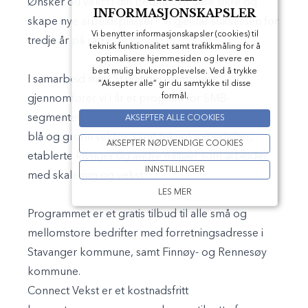
Ønsker du vekst i din bedrift? Vil dere sikre og
INFORMASJONSKAPSLER
skape nye arbeidsplasser? Vi gjentar suksessen for
Vi benytter informasjonskapsler (cookies) til
tredje år på rad.
teknisk funktionalitet samt trafikkmåling for å
optimalisere hjemmesiden og levere en
best mulig brukeropplevelse. Ved å trykke
I samarbeid med Stavanger kommune
”Aksepter alle” gir du samtykke til disse
formål.
gjennomfører vi i år et program for SMB-
segmentet med
hovedfokus på miljøer i og rundt
AKSEPTER ALLE COOKIES
blå og grønn sektor
, samt teknologibedrifter,
AKSEPTER NØDVENDIGE COOKIES
etablerte klynger og andre miljøer som arbeider
INNSTILLINGER
med skalering og vekst.
LES MER
Programmet er et gratis tilbud til alle små og
mellomstore bedrifter med forretningsadresse i
Stavanger kommune, samt Finnøy- og Rennesøy
kommune.
Connect Vekst er et kostnadsfritt