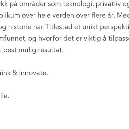
kk på områder som teknologi, privatliv o
blikum over hele verden over flere år. Med
i og historie har Titlestad et unikt perspek
mfunnet, og hvorfor det er viktig å tilpas
 best mulig resultat.
hink & innovate.
lle.