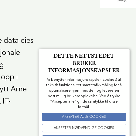
e data eies
sjonale
DETTE NETTSTEDET
BRUKER
ig
INFORMASJONSKAPSLER
 opp i
Vi benytter informasjonskapsler (cookies) til
teknisk funktionalitet samt trafikkmåling for å
nytt Arne
optimalisere hjemmesiden og levere en
best mulig brukeropplevelse. Ved å trykke
 IT-
”Aksepter alle” gir du samtykke til disse
formål.
AKSEPTER ALLE COOKIES
AKSEPTER NØDVENDIGE COOKIES