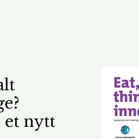
alt
ge?
 et nytt