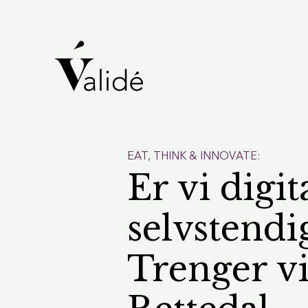
EAT, THINK & INNOVATE:
Er vi digit
selvstendi
Trenger vi