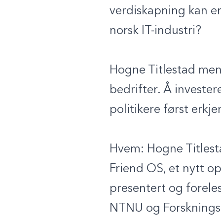
verdiskapning kan en
norsk IT-industri?
Hogne Titlestad mene
bedrifter. Å invester
politikere først erk
Hvem:
Hogne Titlest
Friend OS, et nytt op
presentert og forele
NTNU og Forskningsp