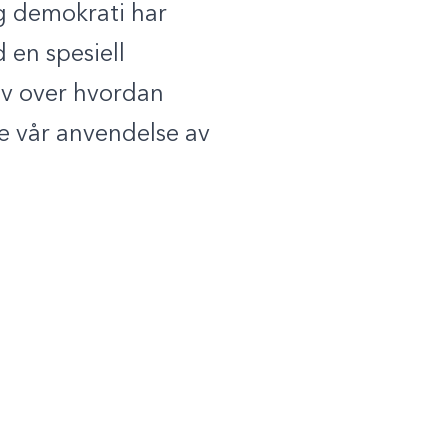
g demokrati har
 en spesiell
tiv over hvordan
se vår anvendelse av