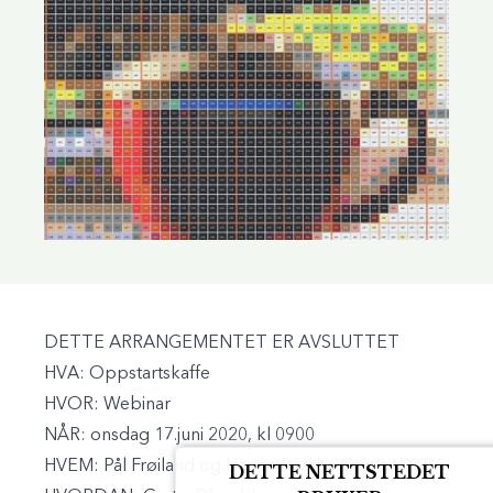
DETTE ARRANGEMENTET ER AVSLUTTET
HVA:
Oppstartskaffe
HVOR:
Webinar
NÅR:
onsdag 17.juni 2020, kl 0900
HVEM:
Pål Frøiland og Hanne Beathe Grutle, DnB
DETTE NETTSTEDET