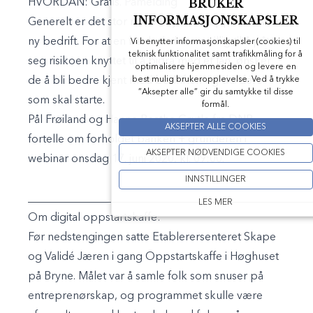
BRUKER
HVORDAN:
Gratis. Påmelding
INFORMASJONSKAPSLER
Generelt er det stor risiko knyttet til oppstart av en
ny bedrift. For at en bank skal være villig til å påta
Vi benytter informasjonskapsler (cookies) til
teknisk funktionalitet samt trafikkmåling for å
seg risikoen knyttet til å bidra med et lån, ønsker
optimalisere hjemmesiden og levere en
best mulig brukeropplevelse. Ved å trykke
de å bli bedre kjent med bedriften og du/dere
”Aksepter alle” gir du samtykke til disse
som skal starte.
formål.
Pål Frøiland og Hanne Beathe Grutle fra DNB
AKSEPTER ALLE COOKIES
fortelle om forholdet banken + gründeren i
AKSEPTER NØDVENDIGE COOKIES
webinar onsdag 17. juni 2020, kl. 09:00.
INNSTILLINGER
___________________________________________________
LES MER
Om digital oppstartskaffe:
Før nedstengingen satte Etablerersenteret Skape
og Validé Jæren i gang Oppstartskaffe i Høghuset
på Bryne. Målet var å samle folk som snuser på
entreprenørskap, og programmet skulle være