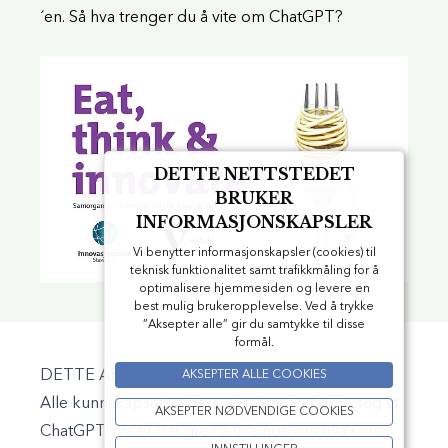
´en. Så hva trenger du å vite om ChatGPT?
DETTE NETTSTEDET
BRUKER
INFORMASJONSKAPSLER
Vi benytter informasjonskapsler (cookies) til
teknisk funktionalitet samt trafikkmåling for å
optimalisere hjemmesiden og levere en
best mulig brukeropplevelse. Ved å trykke
”Aksepter alle” gir du samtykke til disse
formål.
DETTE ARRANGEMENTET ER AVSLUTTET
AKSEPTER ALLE COOKIES
Alle kunnskapsarbeidere vil måtte forholde seg til
AKSEPTER NØDVENDIGE COOKIES
ChatGPT. Da er det greit å vite noe om hva som