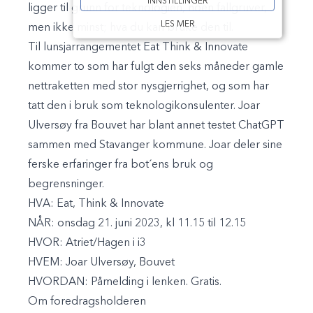
INNSTILLINGER
ligger til grunn for teknologien, noen fallgruver,
LES MER
men ikke minst; hva du kan bruke den til.
Til lunsjarrangementet Eat Think & Innovate
kommer to som har fulgt den seks måneder gamle
nettraketten med stor nysgjerrighet, og som har
tatt den i bruk som teknologikonsulenter. Joar
Ulversøy fra Bouvet har blant annet testet ChatGPT
sammen med Stavanger kommune. Joar deler sine
ferske erfaringer fra bot´ens bruk og
begrensninger.
HVA:
Eat, Think & Innovate
NÅR:
onsdag 21. juni 2023, kl 11.15 til 12.15
HVOR:
Atriet/Hagen i i3
HVEM:
Joar Ulversøy, Bouvet
HVORDAN:
Påmelding i lenken. Gratis.
Om foredragsholderen