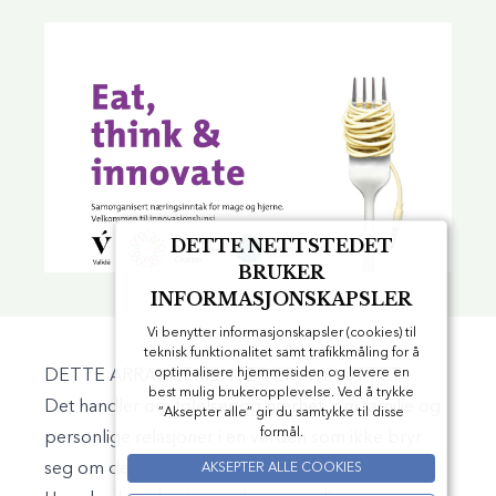
DETTE NETTSTEDET
BRUKER
INFORMASJONSKAPSLER
Vi benytter informasjonskapsler (cookies) til
teknisk funktionalitet samt trafikkmåling for å
optimalisere hjemmesiden og levere en
DETTE ARRANGEMENTET ER AVSLUTTET
best mulig brukeropplevelse. Ved å trykke
Det handler om følelser og nærhet, om familie og
”Aksepter alle” gir du samtykke til disse
formål.
personlige relasjoner i en verden som ikke bryr
seg om deg og ditt personlige liv.
AKSEPTER ALLE COOKIES