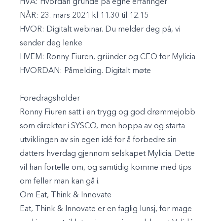
HVA:
Hvordan gründe på egne erfaringer
NÅR:
23. mars 2021 kl 11.30 til 12.15
HVOR:
Digitalt webinar. Du melder deg på, vi
sender deg lenke
HVEM:
Ronny Fiuren, gründer og CEO for Mylicia
HVORDAN:
Påmelding. Digitalt møte
Foredragsholder
Ronny Fiuren satt i en trygg og god drømmejobb
som direktør i SYSCO, men hoppa av og starta
utviklingen av sin egen idé for å forbedre sin
datters hverdag gjennom selskapet Mylicia. Dette
vil han fortelle om, og samtidig komme med tips
om feller man kan gå i.
Om Eat, Think & Innovate
Eat, Think & Innovate er en faglig lunsj, for mage