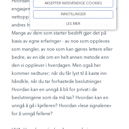
Hvordan kan du utnytte ditt personlige
AKSEPTER NØDVENDIGE COOKIES
engasjement, motivasjon og stayerevne som du har
INNSTILLINGER
nettopp på grunn av ønsket om å gjøre din og
LES MER
andres hverdag lettere, til å etablere et selskap?
Mange av dem som starter bedrift gjør det på
basis av egne erfaringer - av noe som oppleves
som mangler, av noe som kan gjøres lettere eller
bedre, av en ide om en helt annen metode enn
den vi opplever i hverdagen. Men også her
kommer nedturer; når du får lyst til å kaste inn
håndkle, når du tar forhastede beslutninger.
Hvordan kan en unngå å bli for privat i de
beslutningene som da må tas? Hvordan kan en
unngå å gå i kjelleren? Hvordan «lese signalene»
for å unngå fellene?