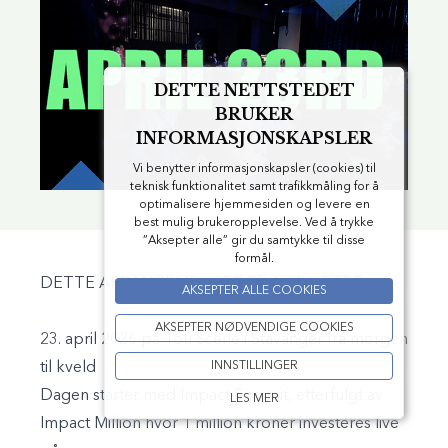
DETTE NETTSTEDET
BRUKER
INFORMASJONSKAPSLER
Vi benytter informasjonskapsler (cookies) til
teknisk funktionalitet samt trafikkmåling for å
optimalisere hjemmesiden og levere en
best mulig brukeropplevelse. Ved å trykke
”Aksepter alle” gir du samtykke til disse
formål.
DETTE ARRANGEMENTET ER AVSLUTTET
AKSEPTER ALLE COOKIES
AKSEPTER NØDVENDIGE COOKIES
23. april 2026 på Tou Scene i Stavanger fra morgen
INNSTILLINGER
til kveld
Dagen starter med Impact Summit, etterfulgt av
LES MER
Impact Million hvor 1 million kroner investeres live