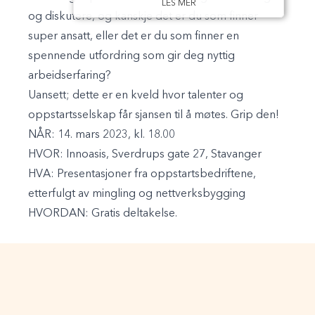
LES MER
og diskutere, og kanskje det er du som finner
super ansatt, eller det er du som finner en
spennende utfordring som gir deg nyttig
arbeidserfaring?
Uansett; dette er en kveld hvor talenter og
oppstartsselskap får sjansen til å møtes. Grip den!
NÅR:
14. mars 2023, kl. 18.00
HVOR:
Innoasis, Sverdrups gate 27, Stavanger
HVA:
Presentasjoner fra oppstartsbedriftene,
etterfulgt av mingling og nettverksbygging
HVORDAN:
Gratis deltakelse.