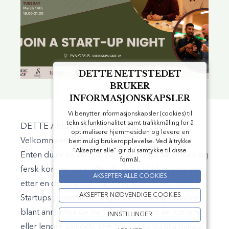
DETTE NETTSTEDET
BRUKER
INFORMASJONSKAPSLER
Vi benytter informasjonskapsler (cookies) til
teknisk funktionalitet samt trafikkmåling for å
DETTE ARRANGEMENTET ER AVSLUTTET
optimalisere hjemmesiden og levere en
Velkommen til vår fjerde «Join a Startup Night».
best mulig brukeropplevelse. Ved å trykke
”Aksepter alle” gir du samtykke til disse
Enten du er en startup på utkikk etter flinke folk og
formål.
fersk kompetanse, eller du er en student som ser
AKSEPTER ALLE COOKIES
etter en deltidsjobb - dette er kvelden for dere.
AKSEPTER NØDVENDIGE COOKIES
Startups presenterer seg fra scenen, og forteller
blant annet hva de trenger hjelp til for en kortere
INNSTILLINGER
eller lengre periode. Det blir rikelig tid til å mingle