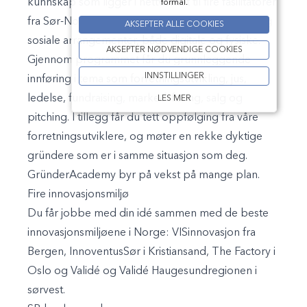
kunnskap som ligger i nettverket til fire fasilitatorer
formål.
fra Sør-Norge. Du deltar i et spekter av faglige og
AKSEPTER ALLE COOKIES
sosiale arrangementer, både digitale og fysiske.
AKSEPTER NØDVENDIGE COOKIES
Gjennom programmet får du grunnleggende
INNSTILLINGER
innføring i tema som forretningsutvikling, jus,
ledelse, fundraising, markedsføring, salg og
LES MER
pitching. I tillegg får du tett oppfølging fra våre
forretningsutviklere, og møter en rekke dyktige
gründere som er i samme situasjon som deg.
GründerAcademy byr på vekst på mange plan.
Fire innovasjonsmiljø
Du får jobbe med din idé sammen med de beste
innovasjonsmiljøene i Norge: VISinnovasjon fra
Bergen, InnoventusSør i Kristiansand, The Factory i
Oslo og Validé og Validé Haugesundregionen i
sørvest.