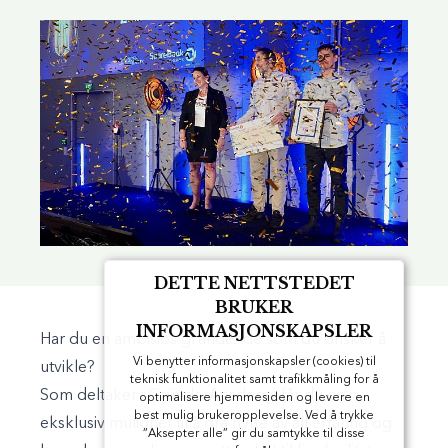
DETTE NETTSTEDET
BRUKER
INFORMASJONSKAPSLER
Har du en ambisiøs gründeridé som du ønsker å
Vi benytter informasjonskapsler (cookies) til
utvikle?
teknisk funktionalitet samt trafikkmåling for å
Som deltaker i GründerAcademy får du en
optimalisere hjemmesiden og levere en
best mulig brukeropplevelse. Ved å trykke
eksklusiv mulighet til å dra nytte av all erfaring og
”Aksepter alle” gir du samtykke til disse