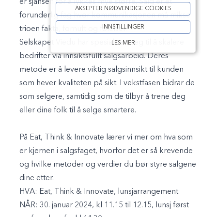
er sjansen for å lykkes mye større. Salg er et
AKSEPTER NØDVENDIGE COOKIES
forunderlig fag hvor kommunikasjonen må mikse
INNSTILLINGER
trioen fakta, fornuft og følelser.
Selskapet Viedu har spesialisert seg til å skalere
LES MER
bedrifter via innsiktsfullt salgsarbeid. Deres
metode er å levere viktig salgsinnsikt til kunden
som hever kvaliteten på sikt. I vekstfasen bidrar de
som selgere, samtidig som de tilbyr å trene deg
eller dine folk til å selge smartere.
På Eat, Think & Innovate lærer vi mer om hva som
er kjernen i salgsfaget, hvorfor det er så krevende
og hvilke metoder og verdier du bør styre salgene
dine etter.
HVA:
Eat, Think & Innovate, lunsjarrangement
NÅR:
30. januar 2024, kl 11.15 til 12.15, lunsj først