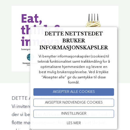
DETTE NETTSTEDET
BRUKER
INFORMASJONSKAPSLER
Vi benytter informasjonskapsler (cookies) til
teknisk funktionalitet samt trafikkmåling for å
optimalisere hjemmesiden og levere en
best mulig brukeropplevelse. Ved å trykke
”Aksepter alle” gir du samtykke til disse
formål.
AKSEPTER ALLE COOKIES
DETTE ARRANGEMENTET ER AVSLUTTET
AKSEPTER NØDVENDIGE COOKIES
Vi inviterer til en annerledes Eat, Think & Innovate,
INNSTILLINGER
der vi besøker Arkivenes Hus. Mange har brukt de
flotte møterommene der, men hva vet du om
LES MER