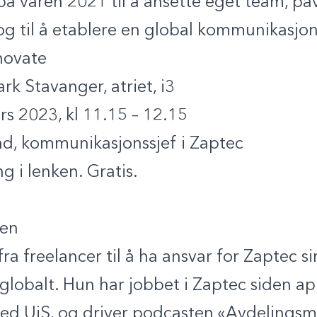
 våren 2021 til å ansette eget team, på
og til å etablere en global kommunikasjon
novate
k Stavanger, atriet, i3
s 2023, kl 11.15 – 12.15
d, kommunikasjonssjef i Zaptec
 i lenken. Gratis.
ren
ra freelancer til å ha ansvar for Zaptec 
 globalt. Hun har jobbet i Zaptec siden ap
 ved UiS, og driver podcasten «Avdeling