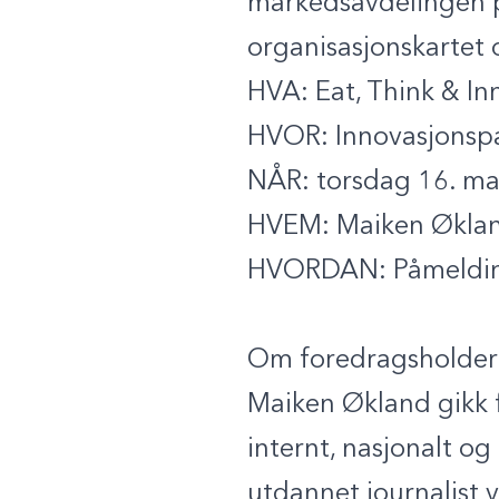
markedsavdelingen på
organisasjonskartet 
HVA:
Eat, Think & In
HVOR:
Innovasjonspar
NÅR:
torsdag 16. mar
HVEM:
Maiken Øklan
HVORDAN:
Påmelding
Om foredragsholde
Maiken Økland gikk f
internt, nasjonalt og
utdannet journalist