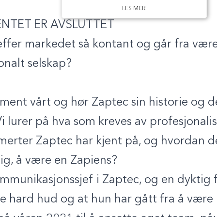
LES MER
NTET ER AVSLUTTET
ffer markedet så kontant og går fra være 
onalt selskap?
ent vårt og hør Zaptec sin historie og d
 Vi lurer på hva som kreves av profesjonalis
merter Zaptec har kjent på, og hvordan d
lig, å være en Zapiens?
munikasjonssjef i Zaptec, og en dyktig f
e hard hud og at hun har gått fra å være 