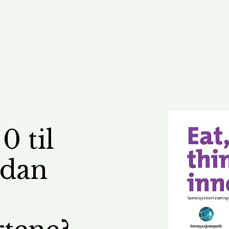
0 til
rdan