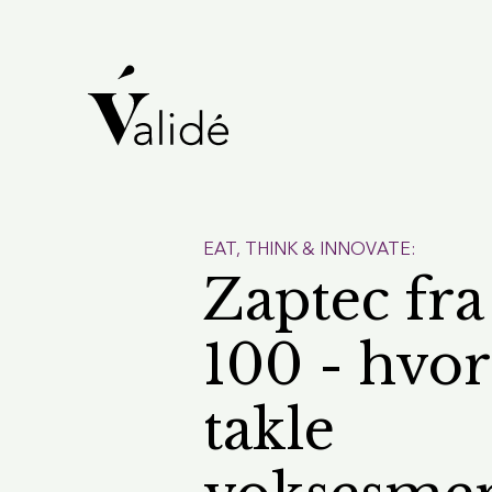
EAT, THINK & INNOVATE:
Zaptec fra 
100 - hvo
takle