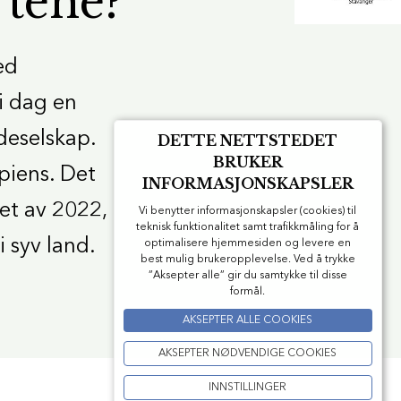
tene?
ed
i dag en
adeselskap.
DETTE NETTSTEDET
BRUKER
piens. Det
INFORMASJONSKAPSLER
pet av 2022,
Vi benytter informasjonskapsler (cookies) til
teknisk funktionalitet samt trafikkmåling for å
i syv land.
optimalisere hjemmesiden og levere en
best mulig brukeropplevelse. Ved å trykke
”Aksepter alle” gir du samtykke til disse
formål.
AKSEPTER ALLE COOKIES
AKSEPTER NØDVENDIGE COOKIES
INNSTILLINGER