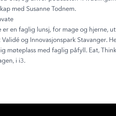
skap med Susanne Todnem.
ovate
 er en faglig lunsj, for mage og hjerne, ut
 Validé og Innovasjonspark Stavanger. He
ig møteplass med faglig påfyll. Eat, Thin
agen, i i3.