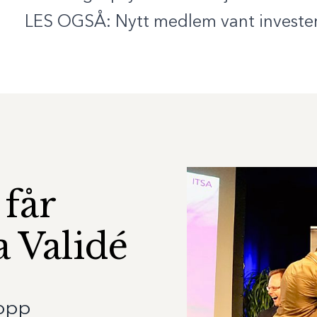
LES OGSÅ
:
Nytt medlem vant invester
får
a Validé
 opp