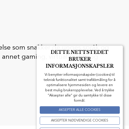
helse som snakker de unges språk og
DETTE NETTSTEDET
annet gaming, virtual reality og
BRUKER
INFORMASJONSKAPSLER
Vi benytter informasjonskapsler (cookies) til
teknisk funktionalitet samt trafikkmåling for å
optimalisere hjemmesiden og levere en
best mulig brukeropplevelse. Ved å trykke
”Aksepter alle” gir du samtykke til disse
formål.
AKSEPTER ALLE COOKIES
AKSEPTER NØDVENDIGE COOKIES