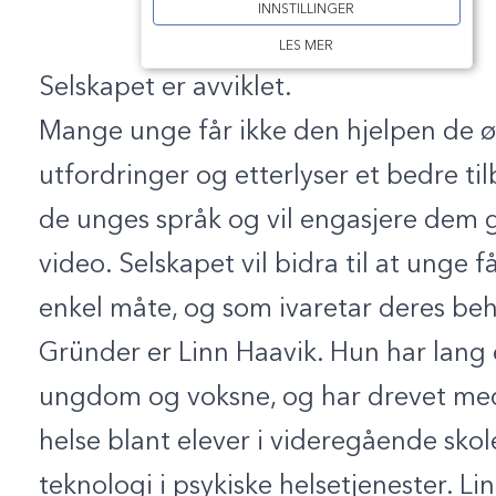
INNSTILLINGER
LES MER
Selskapet er avviklet.
Mange unge får ikke den hjelpen de ø
utfordringer og etterlyser et bedre ti
de unges språk og vil engasjere dem g
video. Selskapet vil bidra til at unge 
enkel måte, og som ivaretar deres beh
Gründer er Linn Haavik. Hun har lang e
ungdom og voksne, og har drevet med
helse blant elever i videregående skol
teknologi i psykiske helsetjenester. 