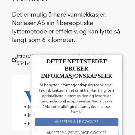
Det er mulig å høre vannlekkasjer.
Norlaser AS sin fibereoptiske
lyttemetode er effektiv, og kan lytte så
langt som 6 kilometer.
https://www.linkedin.com/in/frode-hveding-
DETTE NETTSTEDET
554b4a8/
BRUKER
INFORMASJONSKAPSLER
Vi benytter informasjonskapsler (cookies) til
teknisk funktionalitet samt trafikkmåling for å
Vårt bidrag
optimalisere hjemmesiden og levere en
best mulig brukeropplevelse. Ved å trykke
• Inkubator
”Aksepter alle” gir du samtykke til disse
formål.
• Investering fra Validé AS
AKSEPTER ALLE COOKIES
• Exit
AKSEPTER NØDVENDIGE COOKIES