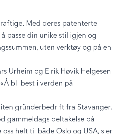
kraftige. Med deres patenterte
å passe din unike stil igjen og
angssummen, uten verktøy og på en
Lars Urheim og Eirik Høvik Helgesen
«Å bli best i verden på
 liten gründerbedrift fra Stavanger,
od gammeldags deltakelse på
e oss helt til både Oslo og USA, sier