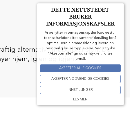
DETTE NETTSTEDET
BRUKER
INFORMASJONSKAPSLER
Vi benytter informasjonskapsler (cookies) til
teknisk funktionalitet samt trafikkmåling for å
optimalisere hjemmesiden og levere en
raftig alternativ i møbelbransjen. De
best mulig brukeropplevelse. Ved å trykke
”Aksepter alle” gir du samtykke til disse
yer hjem, igjen og igjen.
formål.
AKSEPTER ALLE COOKIES
AKSEPTER NØDVENDIGE COOKIES
INNSTILLINGER
LES MER