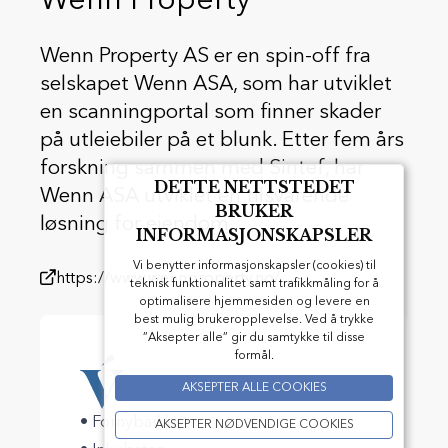
Wenn Property
Wenn Property AS er en spin-off fra
selskapet Wenn ASA, som har utviklet
en scanningportal som finner skader
på utleiebiler på et blunk. Etter fem års
forskning sammen med Sintef, har
DETTE NETTSTEDET
Wenn ASA utviklet en tilsvarende
BRUKER
løsning for eiendom.
INFORMASJONSKAPSLER
Vi benytter informasjonskapsler (cookies) til
https://www.wennproperty.no/
teknisk funktionalitet samt trafikkmåling for å
optimalisere hjemmesiden og levere en
best mulig brukeropplevelse. Ved å trykke
”Aksepter alle” gir du samtykke til disse
formål.
Vårt bidrag
AKSEPTER ALLE COOKIES
• FornybarVest
AKSEPTER NØDVENDIGE COOKIES