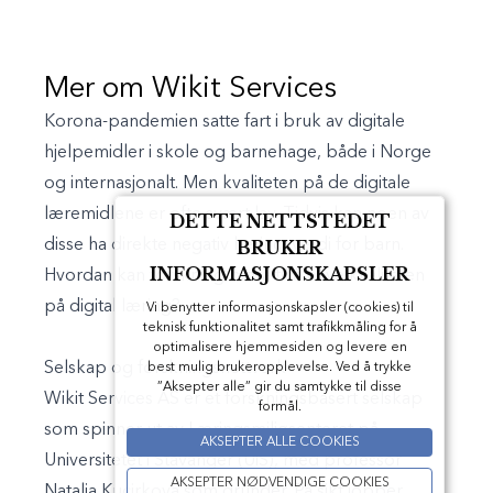
Mer om Wikit Services
Korona-pandemien satte fart i bruk av digitale
hjelpemidler i skole og barnehage, både i Norge
og internasjonalt. Men kvaliteten på de digitale
læremidlene er ofte svært lav. Tidvis kan noen av
DETTE NETTSTEDET
disse ha direkte negativ læringsverdi for barn.
BRUKER
INFORMASJONSKAPSLER
Hvordan kan forskning bidra til å heve kvaliteten
på digital læring?
Vi benytter informasjonskapsler (cookies) til
teknisk funktionalitet samt trafikkmåling for å
optimalisere hjemmesiden og levere en
Selskap og forskningsnettverk
best mulig brukeropplevelse. Ved å trykke
”Aksepter alle” gir du samtykke til disse
Wikit Services AS er et forskningsbasert selskap
formål.
som spinner ut av Læringsmiljøsenteret på
AKSEPTER ALLE COOKIES
Universitetet i Stavanger (UiS), med professor
AKSEPTER NØDVENDIGE COOKIES
Natalia Kucirkova som gründer. På sikt jobber