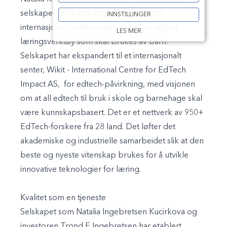
selskapet for å etablere en nasjonal og
INNSTILLINGER
internasjonal sertifiseringstandard av digitalt
LES MER
læringsverktøy som skal brukes av barn.
Selskapet har ekspandert til et internasjonalt
senter, Wikit - International Centre for EdTech
Impact AS, for edtech-påvirkning, med visjonen
om at all edtech til bruk i skole og barnehage skal
være kunnskapsbasert. Det er et nettverk av 950+
EdTech-forskere fra 28 land. Det løfter det
akademiske og industrielle samarbeidet slik at den
beste og nyeste vitenskap brukes for å utvikle
innovative teknologier for læring.
Kvalitet som en tjeneste
Selskapet som Natalia Ingebretsen Kucirkova og
investoren Trond F. Ingebretsen har etablert,