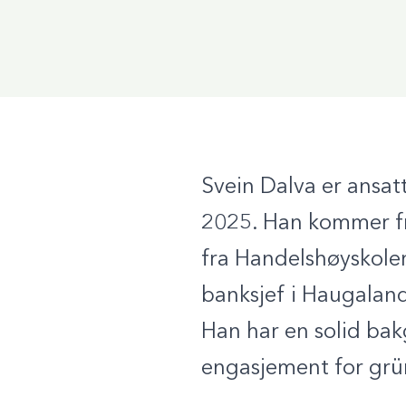
Svein Dalva er ansat
2025. Han kommer fra
fra Handelshøyskolen
banksjef i Haugala
Han har en solid bakg
engasjement for grü