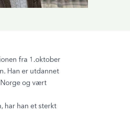
ionen fra 1.oktober
en. Han er utdannet
1 Norge og vært
, har han et sterkt