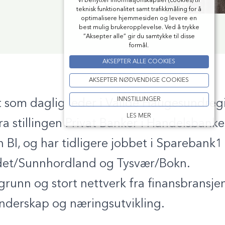
Vi benytter informasjonskapsler (cookies) til
teknisk funktionalitet samt trafikkmåling for å
optimalisere hjemmesiden og levere en
best mulig brukeropplevelse. Ved å trykke
”Aksepter alle” gir du samtykke til disse
formål.
AKSEPTER ALLE COOKIES
AKSEPTER NØDVENDIGE COOKIES
INNSTILLINGER
t som daglig leder i Validé Haugesundreg
LES MER
 stillingen Privat Banker i Handelsbank
 BI, og har tidligere jobbet i Sparebank
ndet/Sunnhordland og Tysvær/Bokn.
runn og stort nettverk fra finansbransjen
nderskap og næringsutvikling.