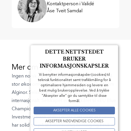
Kontaktperson i Validé
Åse Tveit Samdal
DETTE NETTSTEDET
BRUKER
INFORMASJONSKAPSLER
Mer om Alginor ASA
Vi benytter informasjonskapsler (cookies) til
Ingen norsk startup har noen gang inngått en så
teknisk funktionalitet samt trafikkmåling for å
stor økonomisk avtale med EUs Green Deal som
optimalisere hjemmesiden og levere en
best mulig brukeropplevelse. Ved å trykke
Alginor. Selskapet får viktig oppmerksomhet
”Aksepter alle” gir du samtykke til disse
internasjonalt. Selskapet er også kåret til «EU Blue
formål.
Champion» av EU-kommisjonen (EC) og European
AKSEPTER ALLE COOKIES
Investment Bank (EIB) (2024). Det viser at Europa
AKSEPTER NØDVENDIGE COOKIES
har solid tro på at bærekraftig høsting og bruk av