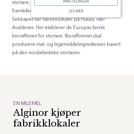
INNSTILLINGER
stortare, er en viktig ressurs og ingrediens i
framtidens matindustri.
LES MER
Selskapet har fabrikklokaler på Husøy, nær
Avaldsnes. Her etablerer de Europas første
bioraffeneri for stortare. Bioraffineriet skal
produsere mat- og legemiddelingredienser basert
på den nordatlantiske stortaren.
EN MILEPÆL:
Alginor kjøper
fabrikklokaler