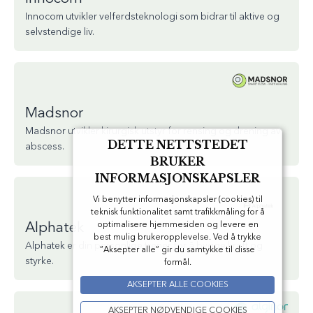
Innocom utvikler velferdsteknologi som bidrar til aktive og
selvstendige liv.
Madsnor
Madsnor utvikler kirurgisk utstyr for rensing og drening av
DETTE NETTSTEDET
abscess.
BRUKER
INFORMASJONSKAPSLER
Vi benytter informasjonskapsler (cookies) til
teknisk funktionalitet samt trafikkmåling for å
optimalisere hjemmesiden og levere en
Alphatek
best mulig brukeropplevelse. Ved å trykke
Alphatek er din personlige trener for å bygge kraft og
”Aksepter alle” gir du samtykke til disse
styrke.
formål.
AKSEPTER ALLE COOKIES
AKSEPTER NØDVENDIGE COOKIES